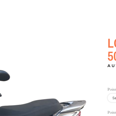
L
5
AU
Point
Sa
Point