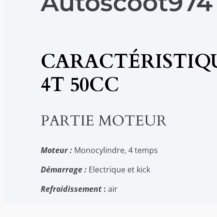
Autoscoot974
CARACTÉRISTIQU
4T 50CC
PARTIE MOTEUR
Moteur :
Monocylindre, 4 temps
Démarrage :
Electrique et kick
Refroidissement
:
air
Cylindrée :
50 cm3