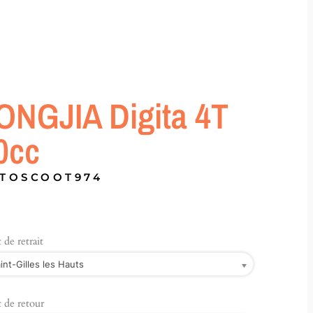
ONGJIA Digita 4T
0cc
TOSCOOT974
 de retrait
int-Gilles les Hauts
 de retour